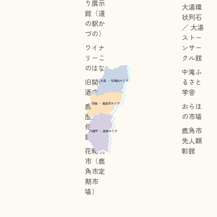
り展示
大湯環
館（道
状列石
の駅か
／ 大湯
づの）
ストー
ワイナ
ンサー
リーこ
クル館
のはな
中滝ふ
旧関善
るさと
大湯 ・ 毛馬内エリア
酒店
学舎
花輪 ・ 尾去沢エリア
鹿角市
おらほ
歴史民
の市場
俗資料
鹿角市
八幡平 ・ 湯瀬エリア
館
先人顕
花輪朝
彰館
市（鹿
角市定
期市
場）