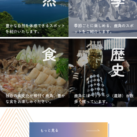
豊かな自然を体感できるスポット
季節ごとに楽しめる、鹿角のスポ
を紹介いたします。
ットをご紹介します。
食
歴史
独自の食文化が根付く鹿角。豊か
鹿角にはヘリテージ（遺跡）が数
な食をお楽しみください。
多く残っています。
もっと見る