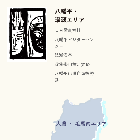
八幡平・
湯瀬エリア
大日靈貴神社
八幡平ビジターセン
ター
湯瀬渓谷
後生掛自然研究路
八幡平山頂自然探勝
路
大湯 ・ 毛馬内エリア