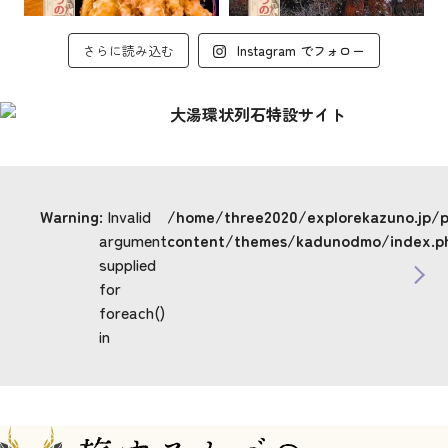
さらに読み込む
Instagram でフォロー
Warning
: Invalid
/home/three2020/explorekazuno.jp/
argument
content/themes/kadunodmo/index.p
supplied
for
foreach()
in