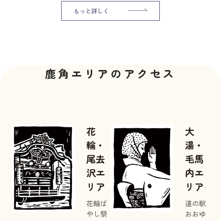
もっと詳しく
鹿角エリアのアクセス
花
大
輪・
湯・
尾去
毛馬
沢エ
内エ
リア
リア
花輪ば
道の駅
やし祭
おおゆ