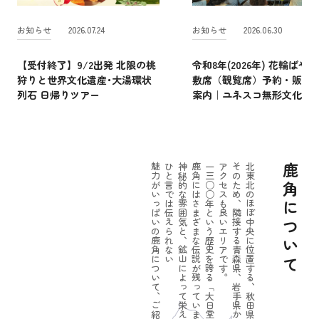
お知らせ
2026.07.24
お知らせ
2026.06.30
【受付終了】9/2出発 北限の桃
令和8年(2026年) 花輪ばやし
狩りと世界文化遺産･大湯環状
敷席（観覧席）予約・販売
列石 日帰りツアー
案内｜ユネスコ無形文化遺
魅力がいっぱいの鹿角について、ご紹介しましょう。
ひと言では伝えられない
神秘的な雰囲気と、鉱山によって栄えたパワーのある一面。
鹿角にはさまざまな伝説が残っています。
一三○○年という歴史を誇る「大日堂舞楽」をはじめ
アクセスも良いエリアです。
そのため、隣接する青森県、岩手県からの
北東北のほぼ中央に位置する、秋田県鹿角市。
鹿角について