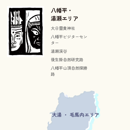
八幡平・
湯瀬エリア
大日靈貴神社
八幡平ビジターセン
ター
湯瀬渓谷
後生掛自然研究路
八幡平山頂自然探勝
路
大湯 ・ 毛馬内エリア