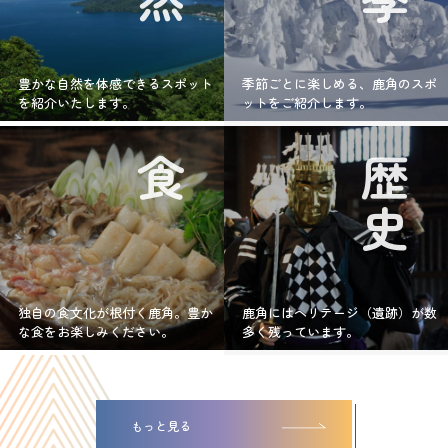
豊かな自然を体感できるスポット
季節ごとに楽しめる、鹿角のスポ
を紹介いたします。
ットをご紹介します。
食
歴史
独自の食文化が根付く鹿角。豊か
鹿角にはヘリテージ（遺跡）が数
な食をお楽しみください。
多く残っています。
もっと見る