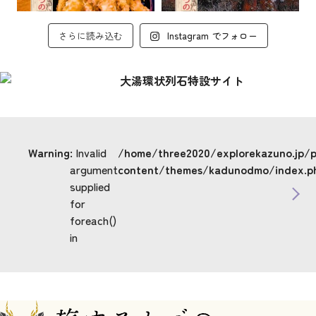
さらに読み込む
Instagram でフォロー
Warning
: Invalid
/home/three2020/explorekazuno.jp/
argument
content/themes/kadunodmo/index.p
supplied
for
foreach()
in