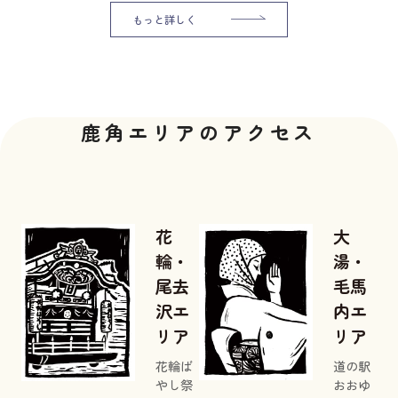
もっと詳しく
鹿角エリアのアクセス
花
大
輪・
湯・
尾去
毛馬
沢エ
内エ
リア
リア
花輪ば
道の駅
やし祭
おおゆ