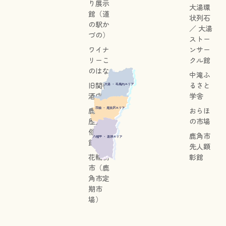
り展示
大湯環
館（道
状列石
の駅か
／ 大湯
づの）
ストー
ワイナ
ンサー
リーこ
クル館
のはな
中滝ふ
旧関善
るさと
大湯 ・ 毛馬内エリア
酒店
学舎
花輪 ・ 尾去沢エリア
鹿角市
おらほ
歴史民
の市場
俗資料
鹿角市
八幡平 ・ 湯瀬エリア
館
先人顕
花輪朝
彰館
市（鹿
角市定
期市
場）