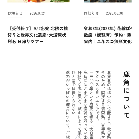
お知らせ
2026.07.24
お知らせ
2026.06.30
【受付終了】9/2出発 北限の桃
令和8年(2026年) 花輪ばやし
狩りと世界文化遺産･大湯環状
敷席（観覧席）予約・販売
列石 日帰りツアー
案内｜ユネスコ無形文化遺
魅力がいっぱいの鹿角について、ご紹介しましょう。
ひと言では伝えられない
神秘的な雰囲気と、鉱山によって栄えたパワーのある一面。
鹿角にはさまざまな伝説が残っています。
一三○○年という歴史を誇る「大日堂舞楽」をはじめ
アクセスも良いエリアです。
そのため、隣接する青森県、岩手県からの
北東北のほぼ中央に位置する、秋田県鹿角市。
鹿角について