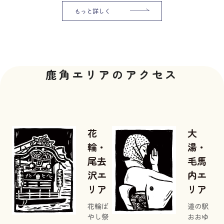
もっと詳しく
鹿角エリアのアクセス
花
大
輪・
湯・
尾去
毛馬
沢エ
内エ
リア
リア
花輪ば
道の駅
やし祭
おおゆ