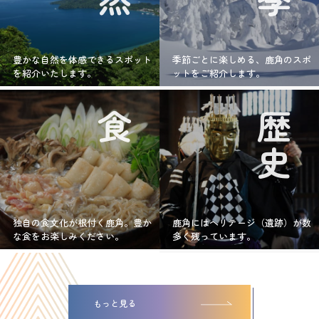
豊かな自然を体感できるスポット
季節ごとに楽しめる、鹿角のスポ
を紹介いたします。
ットをご紹介します。
食
歴史
独自の食文化が根付く鹿角。豊か
鹿角にはヘリテージ（遺跡）が数
な食をお楽しみください。
多く残っています。
もっと見る