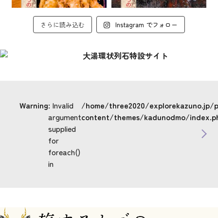
さらに読み込む
Instagram でフォロー
Warning
: Invalid
/home/three2020/explorekazuno.jp/
argument
content/themes/kadunodmo/index.p
supplied
for
foreach()
in