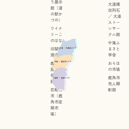
り展示
大湯環
館（道
状列石
の駅か
／ 大湯
づの）
ストー
ワイナ
ンサー
リーこ
クル館
のはな
中滝ふ
旧関善
るさと
大湯 ・ 毛馬内エリア
酒店
学舎
花輪 ・ 尾去沢エリア
鹿角市
おらほ
歴史民
の市場
俗資料
鹿角市
八幡平 ・ 湯瀬エリア
館
先人顕
花輪朝
彰館
市（鹿
角市定
期市
場）