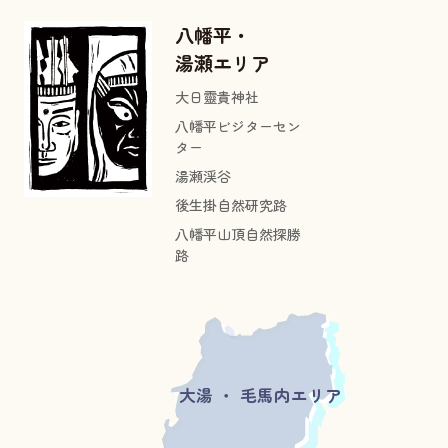
八幡平・
湯瀬エリア
大日靈貴神社
八幡平ビジターセン
ター
湯瀬渓谷
後生掛自然研究路
八幡平山頂自然探勝
路
大湯 ・ 毛馬内エリア