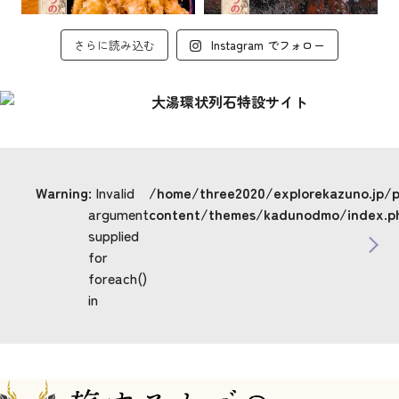
さらに読み込む
Instagram でフォロー
Warning
: Invalid
/home/three2020/explorekazuno.jp/
argument
content/themes/kadunodmo/index.p
supplied
for
foreach()
in