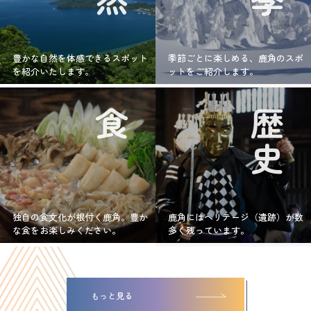
豊かな自然を体感できるスポット
季節ごとに楽しめる、鹿角のスポ
を紹介いたします。
ットをご紹介します。
食
歴史
独自の食文化が根付く鹿角。豊か
鹿角にはヘリテージ（遺跡）が数
な食をお楽しみください。
多く残っています。
もっと見る