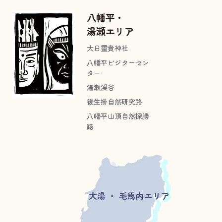
八幡平・
湯瀬エリア
大日靈貴神社
八幡平ビジターセン
ター
湯瀬渓谷
後生掛自然研究路
八幡平山頂自然探勝
路
大湯 ・ 毛馬内エリア