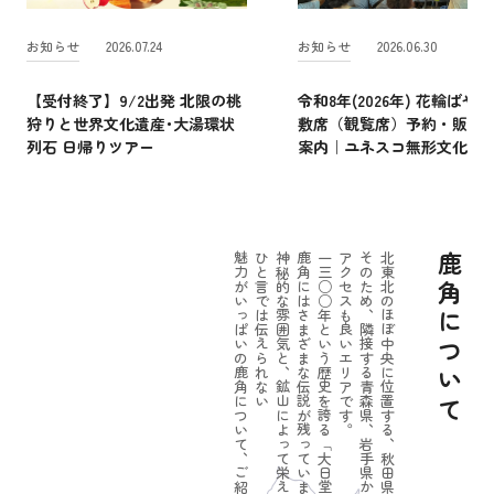
お知らせ
2026.07.24
お知らせ
2026.06.30
【受付終了】9/2出発 北限の桃
令和8年(2026年) 花輪ばやし
狩りと世界文化遺産･大湯環状
敷席（観覧席）予約・販売
列石 日帰りツアー
案内｜ユネスコ無形文化遺
魅力がいっぱいの鹿角について、ご紹介しましょう。
ひと言では伝えられない
神秘的な雰囲気と、鉱山によって栄えたパワーのある一面。
鹿角にはさまざまな伝説が残っています。
一三○○年という歴史を誇る「大日堂舞楽」をはじめ
アクセスも良いエリアです。
そのため、隣接する青森県、岩手県からの
北東北のほぼ中央に位置する、秋田県鹿角市。
鹿角について