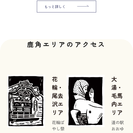
もっと詳しく
鹿角エリアのアクセス
花
大
輪・
湯・
尾去
毛馬
沢エ
内エ
リア
リア
花輪ば
道の駅
やし祭
おおゆ