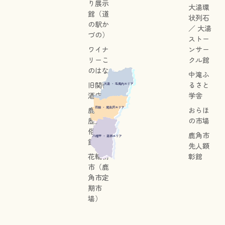
り展示
大湯環
館（道
状列石
の駅か
／ 大湯
づの）
ストー
ワイナ
ンサー
リーこ
クル館
のはな
中滝ふ
旧関善
るさと
大湯 ・ 毛馬内エリア
酒店
学舎
花輪 ・ 尾去沢エリア
鹿角市
おらほ
歴史民
の市場
俗資料
鹿角市
八幡平 ・ 湯瀬エリア
館
先人顕
花輪朝
彰館
市（鹿
角市定
期市
場）