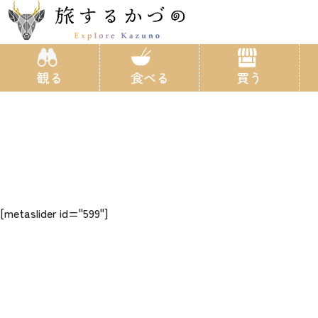
観る
食べる
買う
[metaslider id="599"]