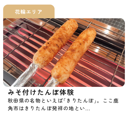
花輪エリア
みそ付けたんぽ体験
秋田県の名物といえば｢きりたんぽ｣。ここ鹿
角市はきりたんぽ発祥の地とい…