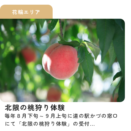
花輪エリア
北限の桃狩り体験
毎年８月下旬～９月上旬に道の駅かづの窓口
にて「北限の桃狩り体験」の受付…