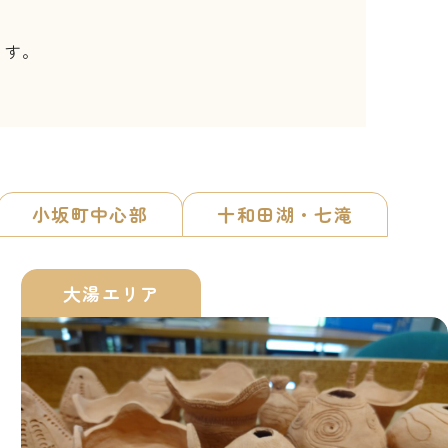
ます。
小坂町中心部
十和田湖・七滝
大湯エリア