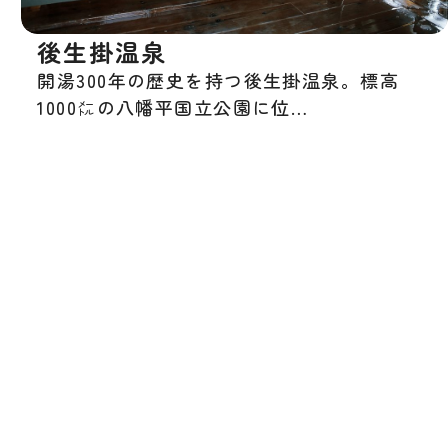
後生掛温泉
開湯300年の歴史を持つ後生掛温泉。標高
1000㍍の八幡平国立公園に位…