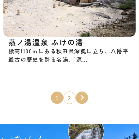
蒸ノ湯温泉 ふけの湯
標高1100ｍにある秋田県深奥に立ち、八幡平
最古の歴史を誇る名湯.「源…
1
2