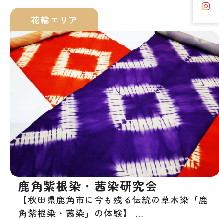
花輪エリア
鹿角紫根染・茜染研究会
【秋田県鹿角市に今も残る伝統の草木染「鹿
角紫根染・茜染」の体験】 …