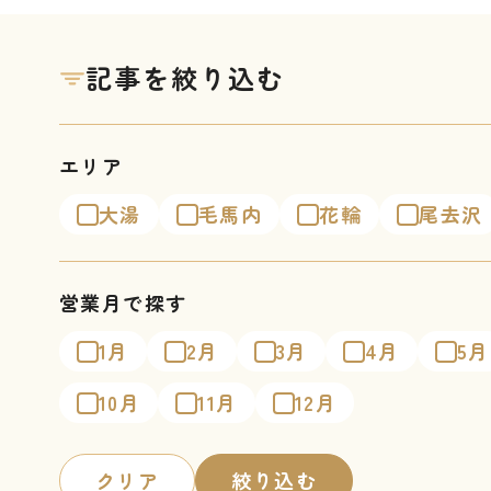
記事を絞り込む
エリア
大湯
毛馬内
花輪
尾去沢
営業月で探す
1月
2月
3月
4月
5月
10月
11月
12月
クリア
絞り込む