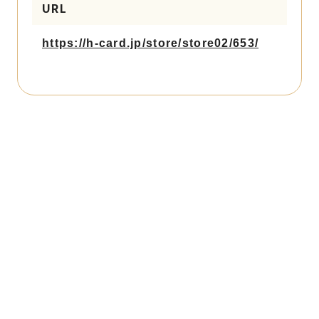
URL
https://h-card.jp/store/store02/653/