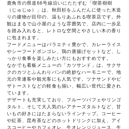
鹿角市の県道66号線沿いにたたずむ「喫茶樹樹
（じゅじゅ）」は、秋田杉をふんだんに使った木造
りの建物が目印の、温もりあふれる喫茶店です。外
観はまるで山小屋のような雰囲気で、店内に一歩足
を踏み入れると、レトロな空間とやさしい木の香り
に包まれます。
フードメニューはバラエティ豊かで、カレーライス
やシーフードボンゴレ、鶏の唐揚げセットなど、し
っかり食事を楽しみたい方にもおすすめです。
なかでも看板メニューの「カツサンド」は、サクサ
クのカツとふんわりパンの絶妙なハーモニーで、地
元の常連客や観光客にも人気です。ツナサンドやピ
ザトーストなどの軽食も揃い、幅広い世代に愛され
ています。
デザートも充実しており、フルーツパフェやリンゴ
タルト、そして大人気のレアチーズタルトなど、甘
いもの好きにはたまらないラインナップ。コーヒー
や紅茶、昆布茶などのホットドリンクに加え、アイ
スコーヒーやカフェオレ、生オレンジジュース、生