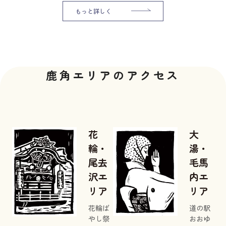
もっと詳しく
鹿角エリアのアクセス
花
大
輪・
湯・
尾去
毛馬
沢エ
内エ
リア
リア
花輪ば
道の駅
やし祭
おおゆ