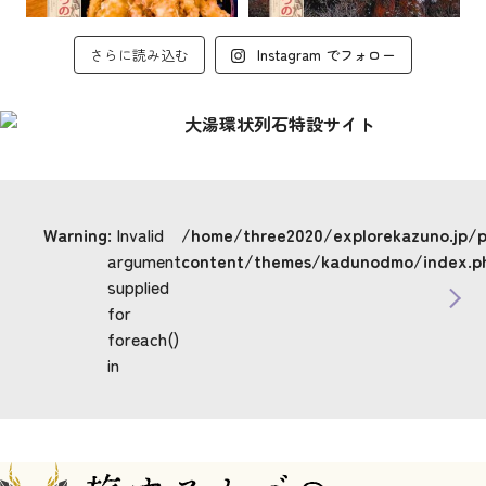
さらに読み込む
Instagram でフォロー
Warning
: Invalid
/home/three2020/explorekazuno.jp/
argument
content/themes/kadunodmo/index.p
supplied
for
foreach()
in