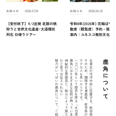
お知らせ
2026.07.24
お知らせ
2026.06.30
【受付終了】9/2出発 北限の桃
令和8年(2026年) 花輪ばやし
狩りと世界文化遺産･大湯環状
敷席（観覧席）予約・販売
列石 日帰りツアー
案内｜ユネスコ無形文化遺
魅力がいっぱいの鹿角について、ご紹介しましょう。
ひと言では伝えられない
神秘的な雰囲気と、鉱山によって栄えたパワーのある一面。
鹿角にはさまざまな伝説が残っています。
一三○○年という歴史を誇る「大日堂舞楽」をはじめ
アクセスも良いエリアです。
そのため、隣接する青森県、岩手県からの
北東北のほぼ中央に位置する、秋田県鹿角市。
鹿角について