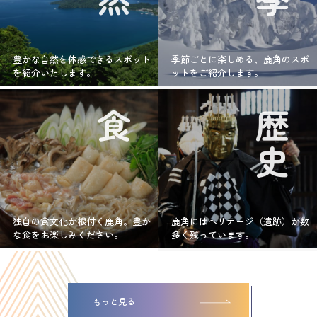
豊かな自然を体感できるスポット
季節ごとに楽しめる、鹿角のスポ
を紹介いたします。
ットをご紹介します。
食
歴史
独自の食文化が根付く鹿角。豊か
鹿角にはヘリテージ（遺跡）が数
な食をお楽しみください。
多く残っています。
もっと見る