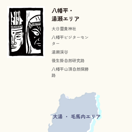
八幡平・
湯瀬エリア
大日靈貴神社
八幡平ビジターセン
ター
湯瀬渓谷
後生掛自然研究路
八幡平山頂自然探勝
路
大湯 ・ 毛馬内エリア