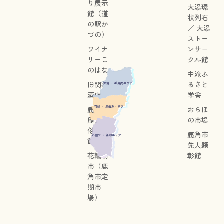
り展示
大湯環
館（道
状列石
の駅か
／ 大湯
づの）
ストー
ワイナ
ンサー
リーこ
クル館
のはな
中滝ふ
旧関善
るさと
大湯 ・ 毛馬内エリア
酒店
学舎
花輪 ・ 尾去沢エリア
鹿角市
おらほ
歴史民
の市場
俗資料
鹿角市
八幡平 ・ 湯瀬エリア
館
先人顕
花輪朝
彰館
市（鹿
角市定
期市
場）