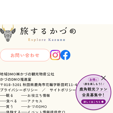
お問い合わせ
地域DMO㈱かづの観光物産公社
×
かづのDMO推進室
〒018-5201 秋田県鹿角市花輪字新田町11-4
プライバシーポリシー
／
サイトポリシー
観る
お役立ち情報
食べる
アクセス
買う
かづのDMO
体験する
イベント情報提供窓口