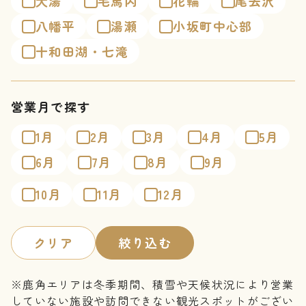
大湯
毛馬内
花輪
尾去沢
八幡平
湯瀬
小坂町中心部
十和田湖・七滝
営業月で探す
1月
2月
3月
4月
5月
6月
7月
8月
9月
10月
11月
12月
クリア
絞り込む
※鹿角エリアは冬季期間、積雪や天候状況により営業
していない施設や訪問できない観光スポットがござい