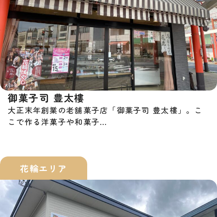
御菓子司 豊太樓
大正末年創業の老舗菓子店「御菓子司 豊太樓」。こ
こで作る洋菓子や和菓子…
花輪エリア