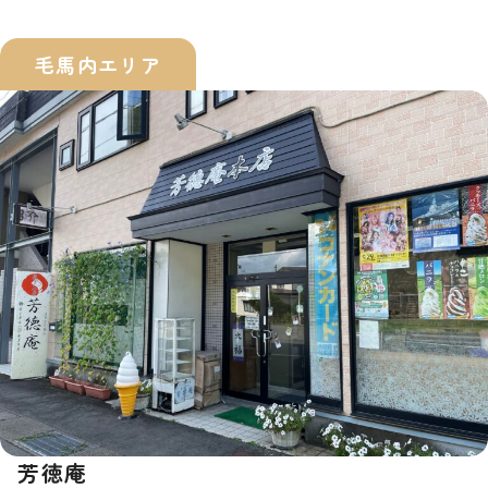
毛馬内エリア
芳徳庵