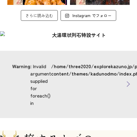
さらに読み込む
Instagram でフォロー
Warning
: Invalid
/home/three2020/explorekazuno.jp/
argument
content/themes/kadunodmo/index.p
supplied
for
foreach()
in