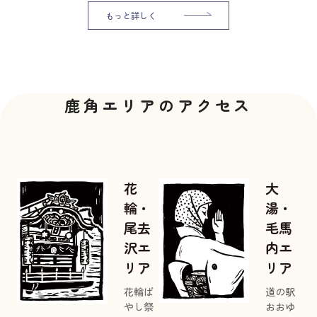
もっと詳しく
鹿角エリアのアクセス
花
大
輪・
湯・
尾去
毛馬
沢エ
内エ
リア
リア
花輪ば
道の駅
やし祭
おおゆ