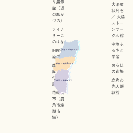
り展示
大湯環
館（道
状列石
の駅か
／ 大湯
づの）
ストー
ワイナ
ンサー
リーこ
クル館
のはな
中滝ふ
旧関善
るさと
大湯 ・ 毛馬内エリア
酒店
学舎
花輪 ・ 尾去沢エリア
鹿角市
おらほ
歴史民
の市場
俗資料
鹿角市
八幡平 ・ 湯瀬エリア
館
先人顕
花輪朝
彰館
市（鹿
角市定
期市
場）