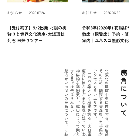
お知らせ
2026.07.24
お知らせ
2026.06.30
【受付終了】9/2出発 北限の桃
令和8年(2026年) 花輪ばやし
狩りと世界文化遺産･大湯環状
敷席（観覧席）予約・販売
列石 日帰りツアー
案内｜ユネスコ無形文化遺
魅力がいっぱいの鹿角について、ご紹介しましょう。
ひと言では伝えられない
神秘的な雰囲気と、鉱山によって栄えたパワーのある一面。
鹿角にはさまざまな伝説が残っています。
一三○○年という歴史を誇る「大日堂舞楽」をはじめ
アクセスも良いエリアです。
そのため、隣接する青森県、岩手県からの
北東北のほぼ中央に位置する、秋田県鹿角市。
鹿角について