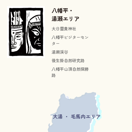
八幡平・
湯瀬エリア
大日靈貴神社
八幡平ビジターセン
ター
湯瀬渓谷
後生掛自然研究路
八幡平山頂自然探勝
路
大湯 ・ 毛馬内エリア