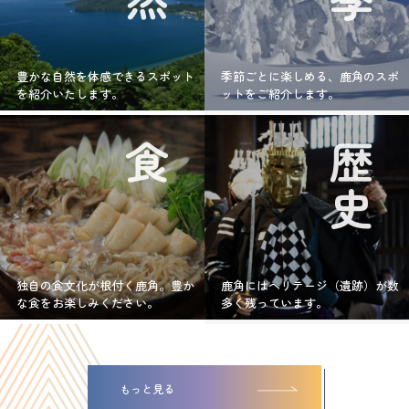
豊かな自然を体感できるスポット
季節ごとに楽しめる、鹿角のスポ
を紹介いたします。
ットをご紹介します。
食
歴史
独自の食文化が根付く鹿角。豊か
鹿角にはヘリテージ（遺跡）が数
な食をお楽しみください。
多く残っています。
もっと見る