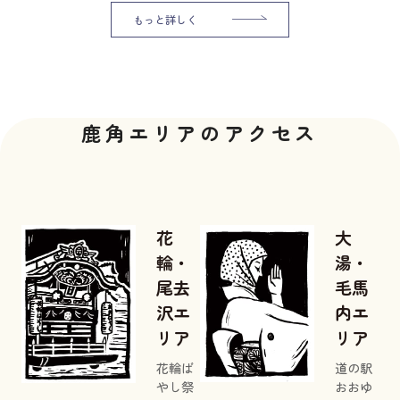
もっと詳しく
鹿角エリアのアクセス
花
大
輪・
湯・
尾去
毛馬
沢エ
内エ
リア
リア
花輪ば
道の駅
やし祭
おおゆ