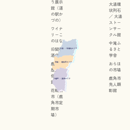
り展示
大湯環
館（道
状列石
の駅か
／ 大湯
づの）
ストー
ワイナ
ンサー
リーこ
クル館
のはな
中滝ふ
旧関善
るさと
大湯 ・ 毛馬内エリア
酒店
学舎
花輪 ・ 尾去沢エリア
鹿角市
おらほ
歴史民
の市場
俗資料
鹿角市
八幡平 ・ 湯瀬エリア
館
先人顕
花輪朝
彰館
市（鹿
角市定
期市
場）