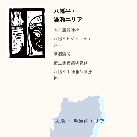
八幡平・
湯瀬エリア
大日靈貴神社
八幡平ビジターセン
ター
湯瀬渓谷
後生掛自然研究路
八幡平山頂自然探勝
路
大湯 ・ 毛馬内エリア