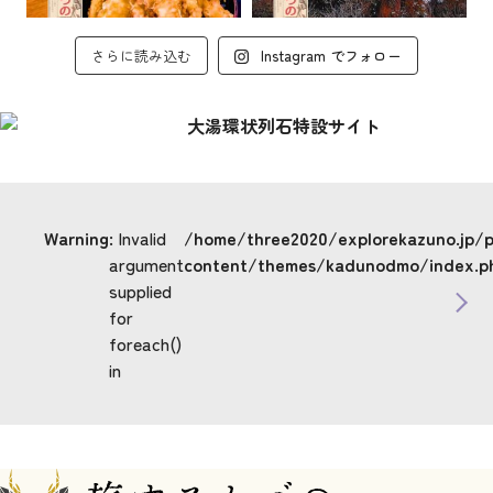
さらに読み込む
Instagram でフォロー
Warning
: Invalid
/home/three2020/explorekazuno.jp/
argument
content/themes/kadunodmo/index.p
supplied
for
foreach()
in