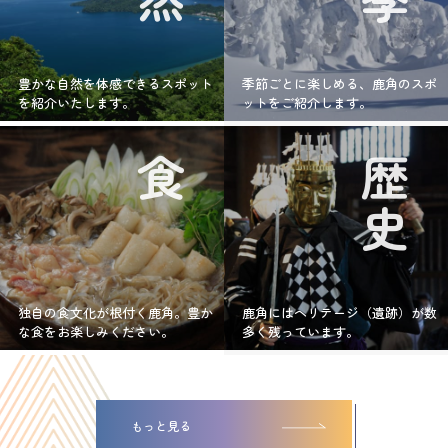
豊かな自然を体感できるスポット
季節ごとに楽しめる、鹿角のスポ
を紹介いたします。
ットをご紹介します。
食
歴史
独自の食文化が根付く鹿角。豊か
鹿角にはヘリテージ（遺跡）が数
な食をお楽しみください。
多く残っています。
もっと見る