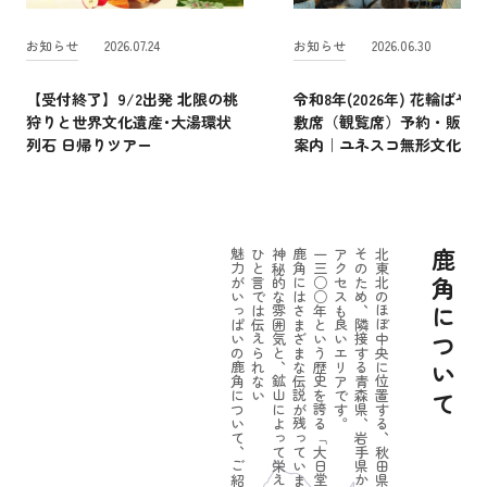
お知らせ
2026.07.24
お知らせ
2026.06.30
【受付終了】9/2出発 北限の桃
令和8年(2026年) 花輪ばやし
狩りと世界文化遺産･大湯環状
敷席（観覧席）予約・販売
列石 日帰りツアー
案内｜ユネスコ無形文化遺
魅力がいっぱいの鹿角について、ご紹介しましょう。
ひと言では伝えられない
神秘的な雰囲気と、鉱山によって栄えたパワーのある一面。
鹿角にはさまざまな伝説が残っています。
一三○○年という歴史を誇る「大日堂舞楽」をはじめ
アクセスも良いエリアです。
そのため、隣接する青森県、岩手県からの
北東北のほぼ中央に位置する、秋田県鹿角市。
鹿角について