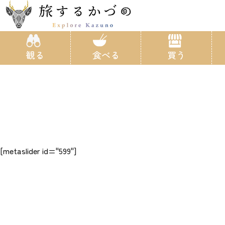
観る
食べる
買う
[metaslider id="599"]