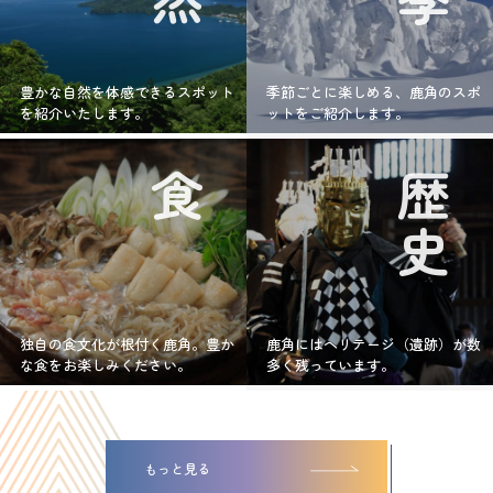
豊かな自然を体感できるスポット
季節ごとに楽しめる、鹿角のスポ
を紹介いたします。
ットをご紹介します。
食
歴史
独自の食文化が根付く鹿角。豊か
鹿角にはヘリテージ（遺跡）が数
な食をお楽しみください。
多く残っています。
もっと見る