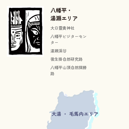
八幡平・
湯瀬エリア
大日靈貴神社
八幡平ビジターセン
ター
湯瀬渓谷
後生掛自然研究路
八幡平山頂自然探勝
路
大湯 ・ 毛馬内エリア