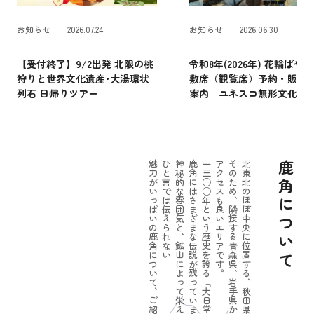
お知らせ
2026.07.24
お知らせ
2026.06.30
【受付終了】9/2出発 北限の桃
令和8年(2026年) 花輪ばやし
狩りと世界文化遺産･大湯環状
敷席（観覧席）予約・販売
列石 日帰りツアー
案内｜ユネスコ無形文化遺
魅力がいっぱいの鹿角について、ご紹介しましょう。
ひと言では伝えられない
神秘的な雰囲気と、鉱山によって栄えたパワーのある一面。
鹿角にはさまざまな伝説が残っています。
一三○○年という歴史を誇る「大日堂舞楽」をはじめ
アクセスも良いエリアです。
そのため、隣接する青森県、岩手県からの
北東北のほぼ中央に位置する、秋田県鹿角市。
鹿角について