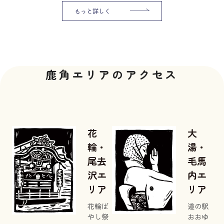
もっと詳しく
鹿角エリアのアクセス
花
大
輪・
湯・
尾去
毛馬
沢エ
内エ
リア
リア
花輪ば
道の駅
やし祭
おおゆ