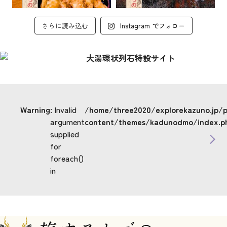
さらに読み込む
Instagram でフォロー
Warning
: Invalid
/home/three2020/explorekazuno.jp/
argument
content/themes/kadunodmo/index.p
supplied
for
foreach()
in