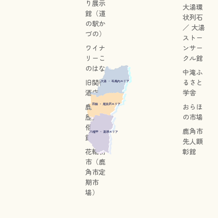
り展示
大湯環
館（道
状列石
の駅か
／ 大湯
づの）
ストー
ワイナ
ンサー
リーこ
クル館
のはな
中滝ふ
旧関善
るさと
大湯 ・ 毛馬内エリア
酒店
学舎
花輪 ・ 尾去沢エリア
鹿角市
おらほ
歴史民
の市場
俗資料
鹿角市
八幡平 ・ 湯瀬エリア
館
先人顕
花輪朝
彰館
市（鹿
角市定
期市
場）